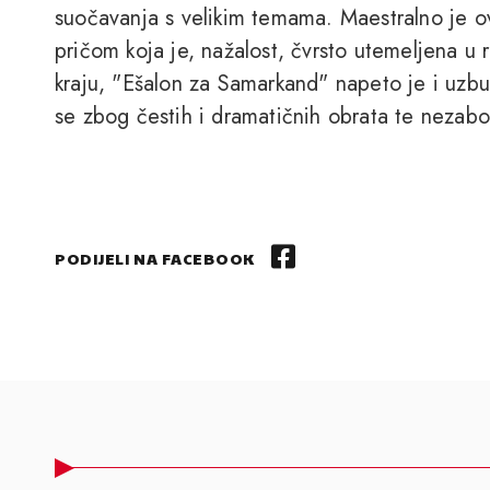
suočavanja s velikim temama. Maestralno je o
pričom koja je, nažalost, čvrsto utemeljena u
kraju, "Ešalon za Samarkand" napeto je i uzbud
se zbog čestih i dramatičnih obrata te nezabo
PODIJELI NA FACEBOOK