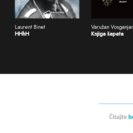
Laurent Binet
Varužan Vosganja
HHhH
Knjiga šapata