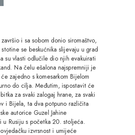
e završio i sa sobom donio siromaštvo,
 stotine se beskućnika slijevaju u grad
su vlasti odlučile dio njih evakuirati
kand. Na čelu ešalona najspremniji je
On će zajedno s komesarkom Bijelom
urno do cilja. Međutim, ispostavit će
bitka za svaki zalogaj hrane, za svaki
v i Bijela, ta dva potpuno različita
uske autorice Guzel Jahine
 u Rusiju s početka 20. stoljeća.
povjedačku izvrsnost i umijeće