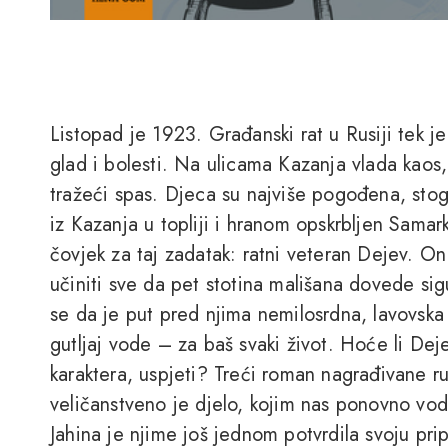
Listopad je 1923. Građanski rat u Rusiji tek j
glad i bolesti. Na ulicama Kazanja vlada kaos,
tražeći spas. Djeca su najviše pogođena, stoga 
iz Kazanja u topliji i hranom opskrbljen Samar
čovjek za taj zadatak: ratni veteran Dejev. 
učiniti sve da pet stotina mališana dovede sig
se da je put pred njima nemilosrdna, lavovska 
gutljaj vode – za baš svaki život. Hoće li Deje
karaktera, uspjeti? Treći roman nagrađivane r
veličanstveno je djelo, kojim nas ponovno vodi
Jahina je njime još jednom potvrdila svoju pri