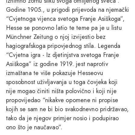
iznimno zornu sliku svoga omiljenog sveca”.
Godine 1905., u prigodi prijevoda na njemački
“Cvjetnoga vijenca svetoga Franje Asiškoga”,
Hesse se ponovno latio te teme pa je u listu
Münchner Zeitung o njoj izvijestio bez
hagiografskoga pripovjednog stila. Legenda
“Cvjetna igra - Iz djetinjstva svetoga Franje
Asiškoga” iz godine 1919. jest naprotiv
izmaštana te više pokazuje Hesseovu
sposobnost uživljavanja u toga čovjeka koji
nije mogao činiti ništa polovično i koji nije
propovijedao “nikakve opomene ni propise
kojih se sam ne bi bio svakodnevno pridržavao,
tako da je njegov primjer nosio i podupirao
ono što je naučavao”.