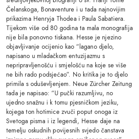
srednjovjekovnoj biografiji o sv. Franji Tome
Čelanskoga, Bonaventure i u tada najnovijim
prikazima Henryja Thodea i Paula Sabatiera.
Tijekom više od 80 godina ta mala monografija
nije bila ponovno tiskana. Hesse je njezino
objavljivanje ocijenio kao “lagano djelo,
napisano u mladačkom entuzijazmu s
nepripravljenošću i smjelošću na koje se više
ne bih rado podsjećao”. No kritika je to djelo
primila s oduševljenjem. Neue Zürcher Zeitung
tada je napisao: “U pučki razumljivu, no
ujedno snažnu i k tomu pjesničkom jeziku,
kojega ton hotimice zvuči poput onoga iz
Svetoga pisma i iz legendi, Hesse daje na
temelju oskudnih povijesnih svjedo čanstava