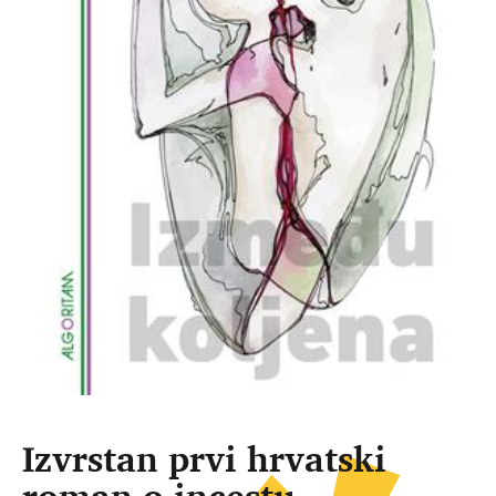
Izvrstan prvi hrvatski
roman o incestu