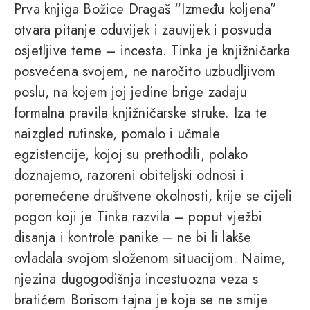
Prva knjiga Božice Dragaš “Između koljena”
otvara pitanje oduvijek i zauvijek i posvuda
osjetljive teme – incesta. Tinka je knjižničarka
posvećena svojem, ne naročito uzbudljivom
poslu, na kojem joj jedine brige zadaju
formalna pravila knjižničarske struke. Iza te
naizgled rutinske, pomalo i učmale
egzistencije, kojoj su prethodili, polako
doznajemo, razoreni obiteljski odnosi i
poremećene društvene okolnosti, krije se cijeli
pogon koji je Tinka razvila – poput vježbi
disanja i kontrole panike – ne bi li lakše
ovladala svojom složenom situacijom. Naime,
njezina dugogodišnja incestuozna veza s
bratićem Borisom tajna je koja se ne smije