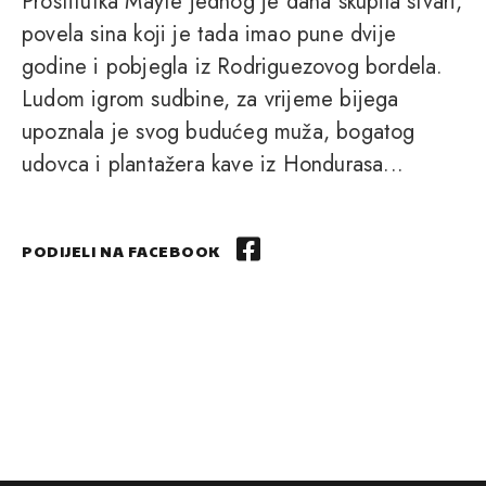
Prostitutka Mayte jednog je dana skupila stvari,
povela sina koji je tada imao pune dvije
godine i pobjegla iz Rodriguezovog bordela.
Ludom igrom sudbine, za vrijeme bijega
upoznala je svog budućeg muža, bogatog
udovca i plantažera kave iz Hondurasa...
PODIJELI NA FACEBOOK