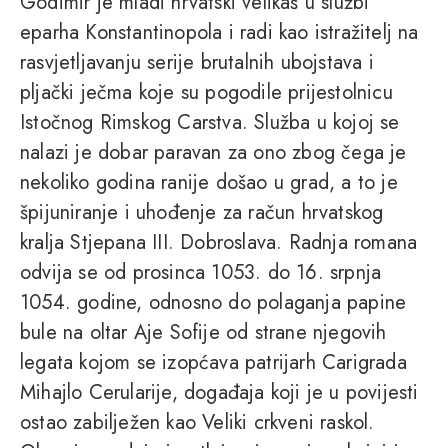
Godimir je mladi hrvatski velikaš u službi
eparha Konstantinopola i radi kao istražitelj na
rasvjetljavanju serije brutalnih ubojstava i
pljački ječma koje su pogodile prijestolnicu
Istočnog Rimskog Carstva. Služba u kojoj se
nalazi je dobar paravan za ono zbog čega je
nekoliko godina ranije došao u grad, a to je
špijuniranje i uhođenje za račun hrvatskog
kralja Stjepana III. Dobroslava. Radnja romana
odvija se od prosinca 1053. do 16. srpnja
1054. godine, odnosno do polaganja papine
bule na oltar Aje Sofije od strane njegovih
legata kojom se izopćava patrijarh Carigrada
Mihajlo Cerularije, događaja koji je u povijesti
ostao zabilježen kao Veliki crkveni raskol.