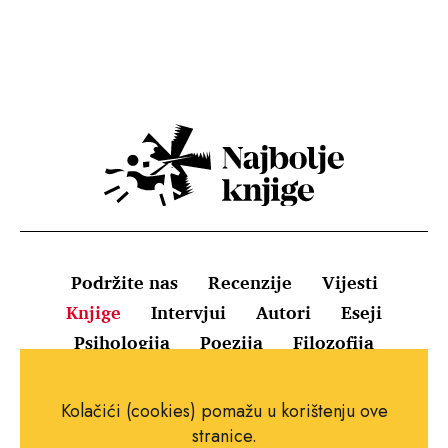
Podržite nas
Recenzije
Vijesti
Knjige
Intervjui
Autori
Eseji
Psihologija
Poezija
Filozofija
Uvjeti korištenja
Pravila o kolačićima
Kolačići (cookies) pomažu u korištenju ove
Pravila privatnosti
Impressum
Kontakt
stranice.