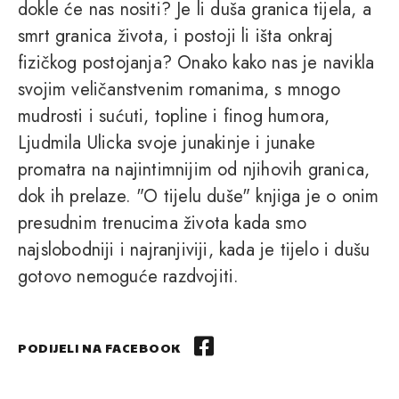
dokle će nas nositi? Je li duša granica tijela, a
smrt granica života, i postoji li išta onkraj
fizičkog postojanja? Onako kako nas je navikla
svojim veličanstvenim romanima, s mnogo
mudrosti i sućuti, topline i finog humora,
Ljudmila Ulicka svoje junakinje i junake
promatra na najintimnijim od njihovih granica,
dok ih prelaze. "O tijelu duše" knjiga je o onim
presudnim trenucima života kada smo
najslobodniji i najranjiviji, kada je tijelo i dušu
gotovo nemoguće razdvojiti.
PODIJELI NA FACEBOOK