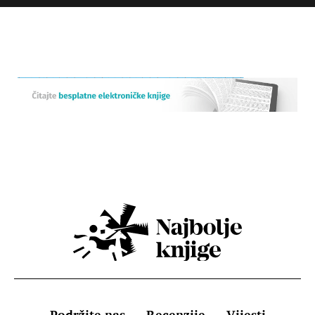
Podržite nas
Recenzije
Vijesti