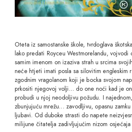
Oteta iz samostanske škole, tvrdoglava škotska
lako predati Royceu Westmorelandu, vojvodi 
samim imenom on izaziva strah u srcima svojih 
neće htjeti imati posla sa silovitim engleskim 
zgodnim vragolanom koji je bocka svojom n
prkositi njegovoj volji... do one noći kad je on
probudi u njoj neodoljivu požudu. I najednom
zbunjujuću mrežu... zavodljivu, opasnu zamku p
ljubavi. Od duboke strasti do napete neizvjes
milijune čitatelja zadivljujućim nizom osjećaja