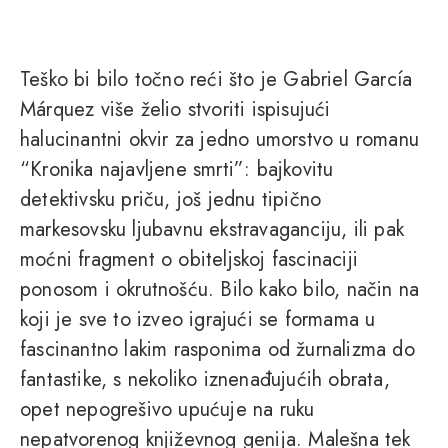
Teško bi bilo točno reći što je Gabriel García
Márquez više želio stvoriti ispisujući
halucinantni okvir za jedno umorstvo u romanu
“Kronika najavljene smrti”: bajkovitu
detektivsku priču, još jednu tipično
markesovsku ljubavnu ekstravaganciju, ili pak
moćni fragment o obiteljskoj fascinaciji
ponosom i okrutnošću. Bilo kako bilo, način na
koji je sve to izveo igrajući se formama u
fascinantno lakim rasponima od žurnalizma do
fantastike, s nekoliko iznenađujućih obrata,
opet nepogrešivo upućuje na ruku
nepatvorenog književnog genija. Malešna tek