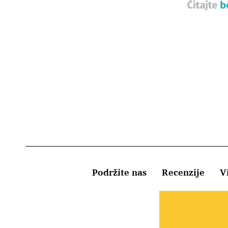
Podržite nas
Recenzije
Vi
Uvjeti kor