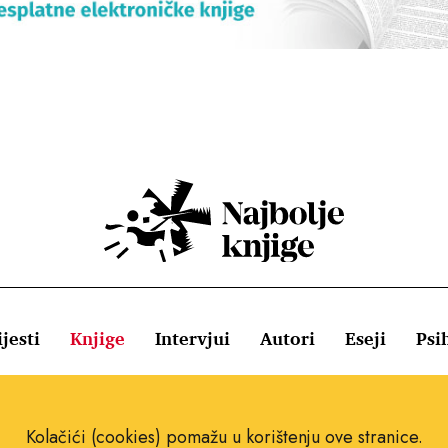
jesti
Knjige
Intervjui
Autori
Eseji
Psi
ištenja
Pravila o kolačićima
Pravila privatnosti
Impressum
Kolačići (cookies) pomažu u korištenju ove stranice.