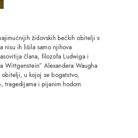
najimućnijih židovskih bečkih obitelji s
a nisu ih lišila samo njihova
asovitija člana, filozofa Ludwiga i
uća Wittgenstein” Alexandera Waugha
obitelji, u kojoj se bogatstvo,
om, tragedijama i pijanim hodom