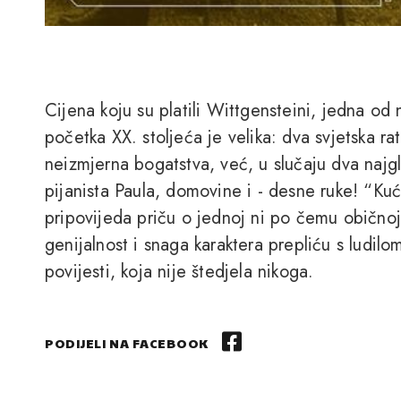
Cijena koju su platili Wittgensteini, jedna od 
početka XX. stoljeća je velika: dva svjetska rat
neizmjerna bogatstva, već, u slučaju dva najgl
pijanista Paula, domovine i - desne ruke! “K
pripovijeda priču o jednoj ni po čemu običnoj 
genijalnost i snaga karaktera prepliću s ludil
povijesti, koja nije štedjela nikoga.
PODIJELI NA FACEBOOK