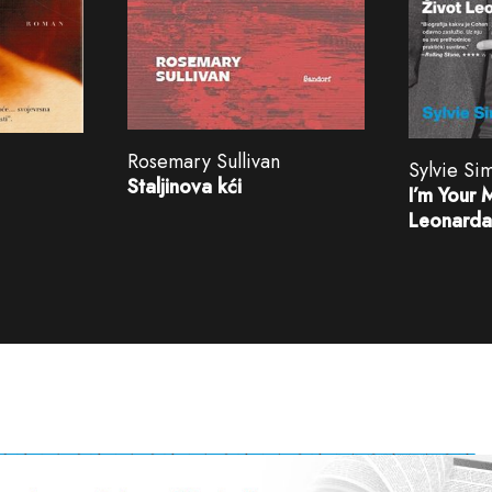
Rosemary Sullivan
Sylvie S
Staljinova kći
I’m Your 
Leonard