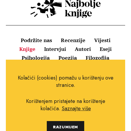
Podržite nas
Recenzije
Vijesti
Knjige
Intervjui
Autori
Eseji
Psihologija
Poezija
Filozofija
Uvjeti korištenja
Pravila o kolačićima
Kolačići (cookies) pomažu u korištenju ove
Pravila privatnosti
Impressum
Kontakt
stranice.
Korištenjem pristajete na korištenje
kolačića.
Saznajte više
Copyright © 2010.-2021. najboljeknjige.com.
RAZUMIJEM
Sva prava pridržana.