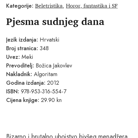
Beletristika
Horor, fantastika i SF
Kategorije:
,
Pjesma sudnjeg dana
Jezik izdanja:
Hrvatski
Broj stranica:
348
Uvez:
Meki
Prevoditelj:
Božica Jakovlev
Nakladnik:
Algoritam
Godina izdanja:
2012
ISBN:
978-953-316-554-7
Cijena knjige:
29.90 kn
Bizarno i brutalno ubojstvo bivšeg menadžera