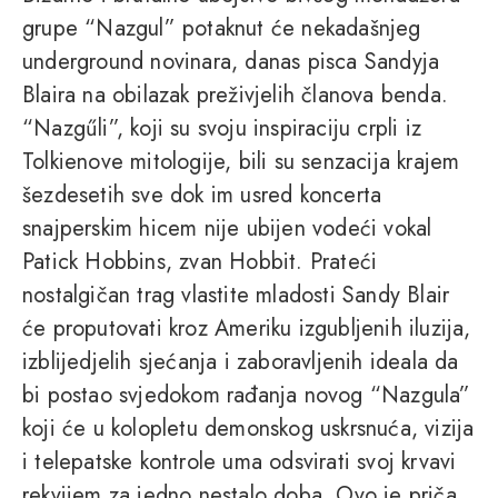
grupe “Nazgul” potaknut će nekadašnjeg
underground novinara, danas pisca Sandyja
Blaira na obilazak preživjelih članova benda.
“Nazgűli”, koji su svoju inspiraciju crpli iz
Tolkienove mitologije, bili su senzacija krajem
šezdesetih sve dok im usred koncerta
snajperskim hicem nije ubijen vodeći vokal
Patick Hobbins, zvan Hobbit. Prateći
nostalgičan trag vlastite mladosti Sandy Blair
će proputovati kroz Ameriku izgubljenih iluzija,
izblijedjelih sjećanja i zaboravljenih ideala da
bi postao svjedokom rađanja novog “Nazgula”
koji će u kolopletu demonskog uskrsnuća, vizija
i telepatske kontrole uma odsvirati svoj krvavi
rekvijem za jedno nestalo doba. Ovo je priča