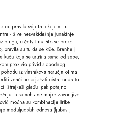
e od pravila svijeta u kojem - u
tra - žive nesvakidašnje junakinje i
 uz prugu, u četvrtima što se preko
 pravila su tu da se krše. Branitelj
de kuću koja se urušila sama od sebe,
nkom proživio privid slobodnog
pohodu iz vlasnikova naručja otima
diti znači ne osjećati ništa, onda to
ci: štrajkaši glađu ipak potajno
svećuju, a samohrane majke zavodljive
vić moćna su kombinacija lirike i
ije međuljudskih odnosa (ljubavi,