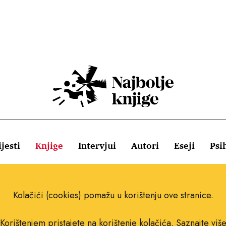
jesti
Knjige
Intervjui
Autori
Eseji
Psi
ištenja
Pravila o kolačićima
Pravila privatnosti
Impressum
Kolačići (cookies) pomažu u korištenju ove stranice.
Korištenjem pristajete na korištenje kolačića.
Saznajte viš