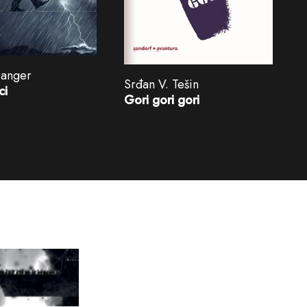
ranger
Srđan V. Tešin
ci
Gori gori gori