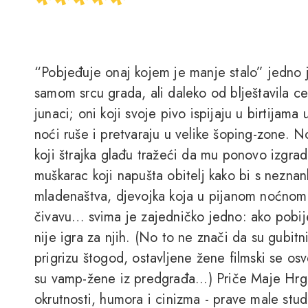
“Pobjeđuje onaj kojem je manje stalo” jedno j
samom srcu grada, ali daleko od blještavila cen
junaci; oni koji svoje pivo ispijaju u birtijama
noći ruše i pretvaraju u velike šoping-zone. No,
koji štrajka glađu tražeći da mu ponovo izgra
muškarac koji napušta obitelj kako bi s nezna
mladenaštva, djevojka koja u pijanom noćnom 
čivavu… svima je zajedničko jedno: ako pobije
nije igra za njih. (No to ne znači da su gubitni
prigrizu štogod, ostavljene žene filmski se o
su vamp-žene iz predgrađa...) Priče Maje Hrgo
okrutnosti, humora i cinizma - prave male stud