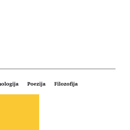
hologija
Poezija
Filozofija
Kontakt
e