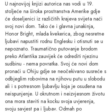
U najnovijoj knjizi autorica nas vodi u 19.
stoljeće na široka prostranstva Amerike gdje
će doseljenici iz različitih krajeva svijeta naći
svoj novi dom. Tako će i glavna junakinja,
Honor Bright, mlada kvekerica, zbog nesretne
ljubavi napustiti rodnu Englesku i otisnuti se u
nepoznato. Traumatično putovanje brodom
preko Atlantika zauvijek će odrediti njezinu
sudbinu - nema povratka. Svoj će novi dom
pronaći u Ohiju gdje se neočekivano susreće s
odbjeglim robovima na njihovu putu u slobodu
ali i s potresnom ljubavlju koja je osuđena na
neispunjenje. U okrutnom i neizvjesnom životu
ona mora staviti na kocku svoja uvjerenja,
svoju savjest pa i ljubav. Odmah po