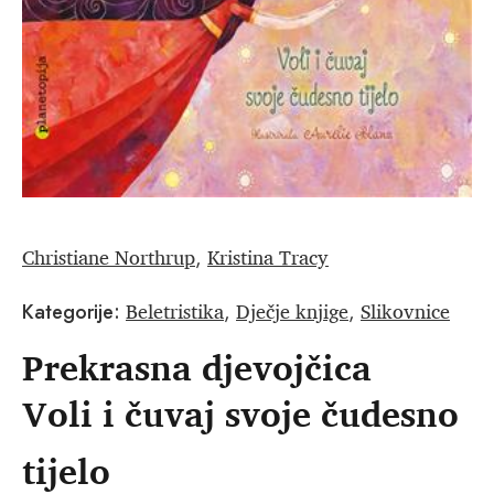
Christiane Northrup
Kristina Tracy
,
Beletristika
Dječje knjige
Slikovnice
Kategorije:
,
,
Prekrasna djevojčica
Voli i čuvaj svoje čudesno
tijelo