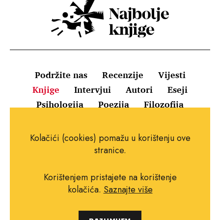
Podržite nas
Recenzije
Vijesti
Knjige
Intervjui
Autori
Eseji
Psihologija
Poezija
Filozofija
Uvjeti korištenja
Pravila o kolačićima
Kolačići (cookies) pomažu u korištenju ove
Pravila privatnosti
Impressum
Kontakt
stranice.
Korištenjem pristajete na korištenje
kolačića.
Saznajte više
Copyright © 2010.-2021. najboljeknjige.com.