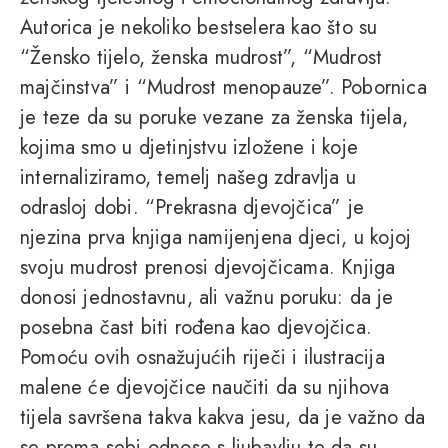
Autorica je nekoliko bestselera kao što su
“Žensko tijelo, ženska mudrost”, “Mudrost
majčinstva” i “Mudrost menopauze”. Pobornica
je teze da su poruke vezane za ženska tijela,
kojima smo u djetinjstvu izložene i koje
internaliziramo, temelj našeg zdravlja u
odrasloj dobi. “Prekrasna djevojčica” je
njezina prva knjiga namijenjena djeci, u kojoj
svoju mudrost prenosi djevojčicama. Knjiga
donosi jednostavnu, ali važnu poruku: da je
posebna čast biti rođena kao djevojčica.
Pomoću ovih osnažujućih riječi i ilustracija
malene će djevojčice naučiti da su njihova
tijela savršena takva kakva jesu, da je važno da
se prema sebi odnose s ljubavlju te da su