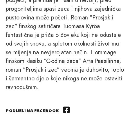
pobjeći, a premda je i sam u nevolji, pred
progoniteljima spasi zeca i njihova zajednička
pustolovina može početi. Roman "Prosjak i
zec" finskog satiričara Tuomasa Kyröa
fantastična je priča o čovjeku koji ne odustaje
od svojih snova, a spletom okolnosti život mu
se mijenja na nevjerojatan način. Hommage
finskom klasiku "Godina zeca" Arta Paasilinne,
roman "Prosjak i zec" veoma je duhovito, toplo
i šarmantno djelo koje nikoga ne može ostaviti
ravnodušnim.
PODIJELI NA FACEBOOK