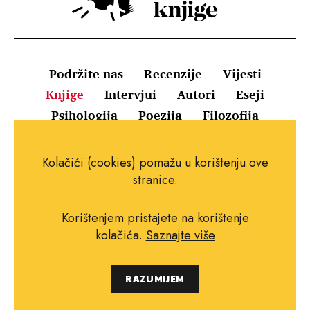
Podržite nas
Recenzije
Vijesti
Knjige
Intervjui
Autori
Eseji
Psihologija
Poezija
Filozofija
Uvjeti korištenja
Pravila o kolačićima
Kolačići (cookies) pomažu u korištenju ove
Pravila privatnosti
Impressum
Kontakt
stranice.
Korištenjem pristajete na korištenje
kolačića.
Saznajte više
Copyright © 2010.-2021. najboljeknjige.com.
RAZUMIJEM
Sva prava pridržana.