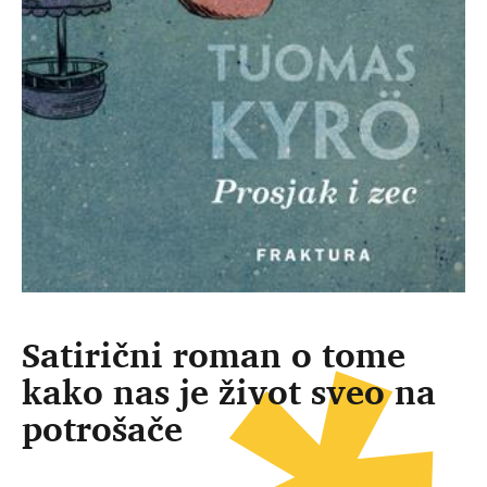
Satirični roman o tome
kako nas je život sveo na
potrošače