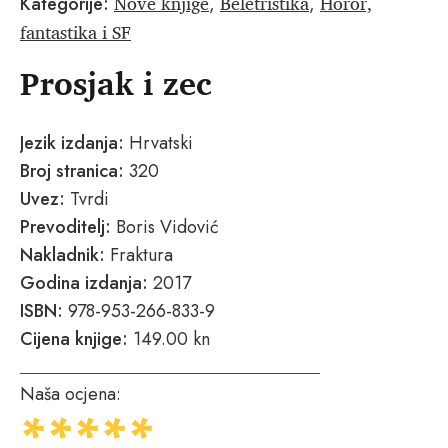
Nove knjige
Beletristika
Horor,
Kategorije:
,
,
fantastika i SF
Prosjak i zec
Jezik izdanja:
Hrvatski
Broj stranica:
320
Uvez:
Tvrdi
Prevoditelj:
Boris Vidović
Nakladnik:
Fraktura
Godina izdanja:
2017
ISBN:
978-953-266-833-9
Cijena knjige:
149.00 kn
Naša ocjena: