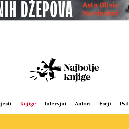
jesti
Knjige
Intervjui
Autori
Eseji
Psi
ištenja
Pravila o kolačićima
Pravila privatnosti
Impressum