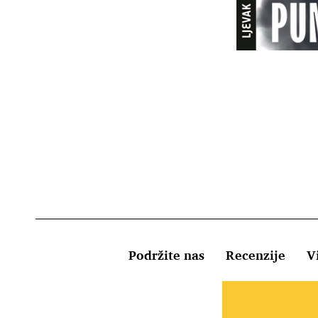
Podržite nas
Recenzije
Vi
Uvjeti kor