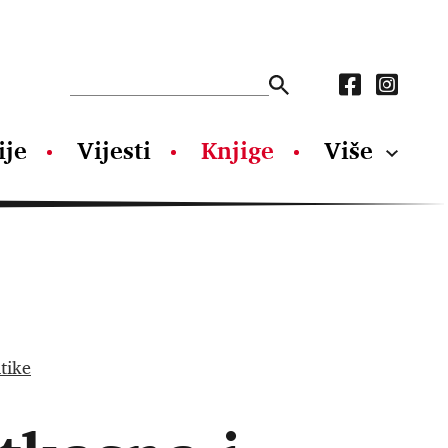
ije
Vijesti
Knjige
Više
atike