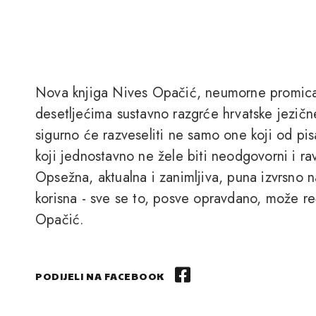
Nova knjiga Nives Opačić, neumorne promicate
desetljećima sustavno razgrće hrvatske jezičn
sigurno će razveseliti ne samo one koji od pis
koji jednostavno ne žele biti neodgovorni i ra
Opsežna, aktualna i zanimljiva, puna izvrsno n
korisna - sve se to, posve opravdano, može re
Opačić.
PODIJELI NA FACEBOOK