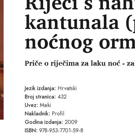
Riječi s nah
kantunala 
noćnog orm
Priče o riječima za laku noć - 
Jezik izdanja:
Hrvatski
Broj stranica:
432
Uvez:
Meki
Nakladnik:
Profil
Godina izdanja:
2009
ISBN:
978-953-7701-59-8