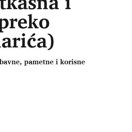
tkasna i
(preko
arića)
zabavne, pametne i korisne