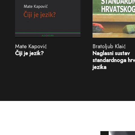
Mate Kapović
Bratoljub Klaić
Čiji je jezik?
Naglasni sustav
standardnoga hr
jezika