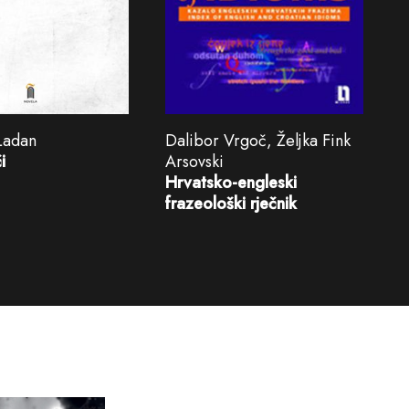
Ladan
Dalibor Vrgoč, Željka Fink
i
Arsovski
Hrvatsko-engleski
frazeološki rječnik