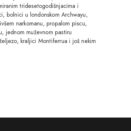
miranim tridesetogodišnjacima i
ci, bolnici u londonskom Archwayu,
, bivšem narkomanu, propalom piscu,
mbu, jednom muževnom pastiru
eljezo, kraljici Montiferrua i još nekim