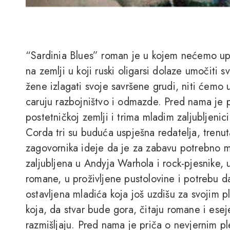
“Sardinia Blues” roman je u kojem nećemo up
na zemlji u koji ruski oligarsi dolaze umočiti s
žene izlagati svoje savršene grudi, niti ćemo 
caruju razbojništvo i odmazde. Pred nama je p
postetničkoj zemlji i trima mladim zaljubljenicim
Corda tri su buduća uspješna redatelja, trenuta
zagovornika ideje da je za zabavu potrebno m
zaljubljena u Andyja Warhola i rock-pjesnike,
romane, u proživljene pustolovine i potrebu da
ostavljena mladića koja još uzdišu za svojim p
koja, da stvar bude gora, čitaju romane i eseje 
razmišljaju. Pred nama je priča o nevjernim p