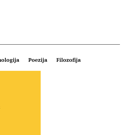
hologija
Poezija
Filozofija
Kontakt
e