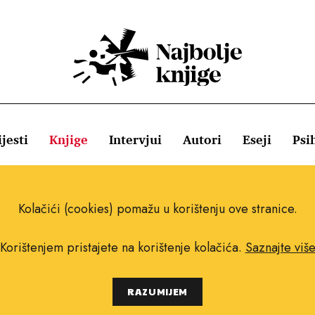
jesti
Knjige
Intervjui
Autori
Eseji
Psi
ištenja
Pravila o kolačićima
Pravila privatnosti
Impressum
Kolačići (cookies) pomažu u korištenju ove stranice.
Korištenjem pristajete na korištenje kolačića.
Saznajte viš
Copyright © 2010.-2021. najboljeknjige.com.
RAZUMIJEM
Sva prava pridržana.