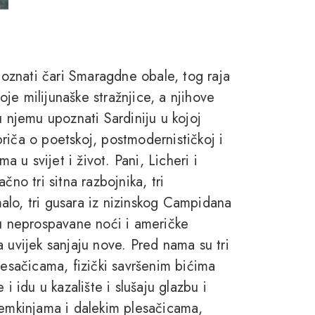
oznati čari Smaragdne obale, tog raja
voje milijunaške stražnjice, a njihove
u njemu upoznati Sardiniju u kojoj
riča o poetskoj, postmodernističkoj i
a u svijet i život. Pani, Licheri i
čno tri sitna razbojnika, tri
alo, tri gusara iz nizinskog Campidana
 u neprospavane noći i američke
 uvijek sanjaju nove. Pred nama su tri
lesačicama, fizički savršenim bićima
i idu u kazalište i slušaju glazbu i
lemkinjama i dalekim plesačicama,