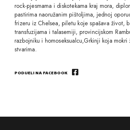
rock-pjesmama i diskotekama kraj mora, diplo
pastirima naoružanim pištoljima, jednoj oporu
frizeru iz Chelsea, piletu koje spašava život
transfuzijama i talasemiji, provincijskom Ra
razbojniku i homoseksualcu,Grkinji koja mokri ž
stvarima.
PODIJELI NA FACEBOOK