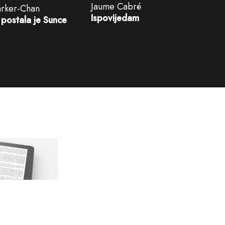
Jaume Cabré
arker-Chan
Ispovijedam
postala je Sunce