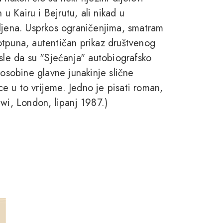
 u Kairu i Bejrutu, ali nikad u
gubljena. Usprkos ograničenjima, smatram
otpuna, autentičan prikaz društvenog
isle da su "Sjećanja" autobiografsko
 osobine glavne junakinje slične
e u to vrijeme. Jedno je pisati roman,
wi, London, lipanj 1987.)