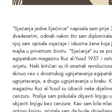
"Sjećanja jedne liječnice" napisala sam prije
dvadesetim, odmah nakon što sam diplomirala 
njoj sam opisala osjećaje i iskustva žene koja 
majka u privatnom životu. "Sjećanja" su se prav
egipatskom magazinu Ruz al-Yusuf 1957. i ostva
svijetu. Neki kritičari su ih smatrali revoluci
skinuo veo s dvostrukog ugnjetavanja egipats
ugnjetavanje, a drugo ugnjetavanje u braku. Kn
magazinu Ruz al-Yusuf su izbacili neke dijelov
cenzuru. Poslije sam pokušala objaviti knjigu u c
objaviti knjigu bez cenzure. Kao sam bila mlad
gotovu knjigu, pristala sam da bude objavljena