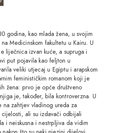
 30 godina, kao mlada žena, u svojim
na Medicinskom fakultetu u Kairu. U
je liječnica izvan kuće, a supruga i
i put pojavila kao feljton u
rila veliki utjecaj u Egiptu i arapskom
onarnim feminističkim romanom koji je
kih žena: prvo je opće društveno
jiga je, također, bila kontroverzna. U
e na zahtjev vladinog ureda za
ijelosti, ali su izdavači odbijali
a i neiskusna i nestrpljiva da vidim
 nakon što su neki njezini dijelovi