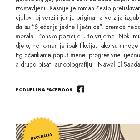
izostavljeni. Kasnije je roman često pretiskivan
cjelovitoj verziji jer je originalna verzija iz
da su "Sjećanja jedne liječnice", premda nep
morala i ženske pozicije u to vrijeme. Neki m
djelo, no roman je ipak fikcija, iako su mnoge
Egipćankama poput mene, progresivne liječnic
a drugo pisati autobiografiju. (Nawal El Saada
PODIJELI NA FACEBOOK