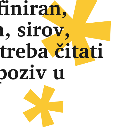
finiran,
, sirov,
treba čitati
poziv u