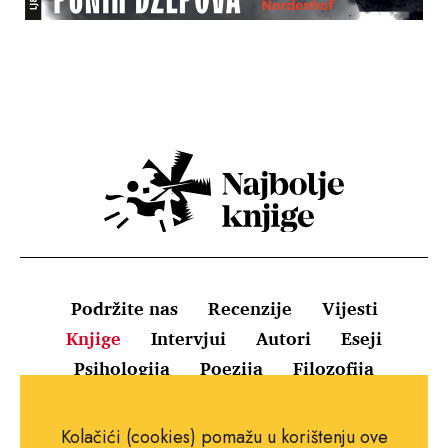
Podržite nas
Recenzije
Vijesti
Knjige
Intervjui
Autori
Eseji
Psihologija
Poezija
Filozofija
Uvjeti korištenja
Pravila o kolačićima
Kolačići (cookies) pomažu u korištenju ove