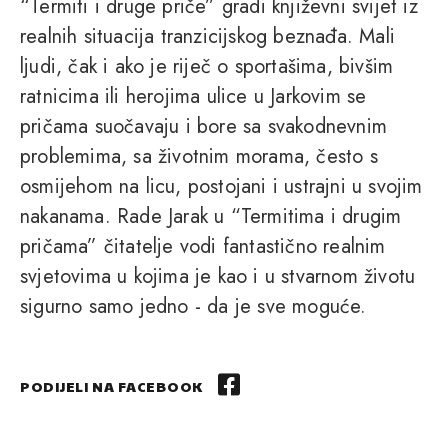
“Termiti i druge priče” gradi književni svijet iz
realnih situacija tranzicijskog beznađa. Mali
ljudi, čak i ako je riječ o sportašima, bivšim
ratnicima ili herojima ulice u Jarkovim se
pričama suočavaju i bore sa svakodnevnim
problemima, sa životnim morama, često s
osmijehom na licu, postojani i ustrajni u svojim
nakanama. Rade Jarak u “Termitima i drugim
pričama” čitatelje vodi fantastično realnim
svjetovima u kojima je kao i u stvarnom životu
sigurno samo jedno - da je sve moguće.
PODIJELI NA FACEBOOK