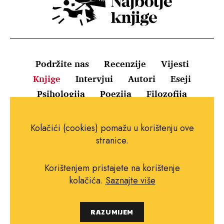
Podržite nas
Recenzije
Vijesti
Knjige
Intervjui
Autori
Eseji
Psihologija
Poezija
Filozofija
Uvjeti korištenja
Pravila o kolačićima
Kolačići (cookies) pomažu u korištenju ove
Pravila privatnosti
Impressum
Kontakt
stranice.
Korištenjem pristajete na korištenje
kolačića.
Saznajte više
Copyright © 2010.-2021. najboljeknjige.com.
RAZUMIJEM
Sva prava pridržana.