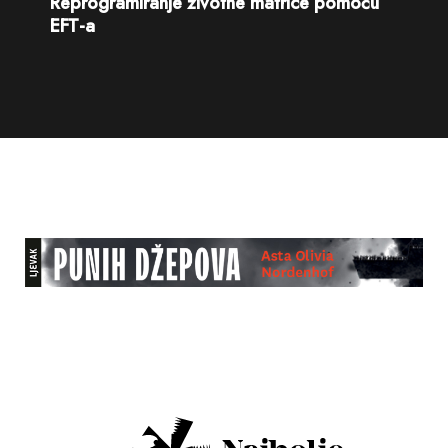
Reprogramiranje životne matrice pomoću
EFT-a