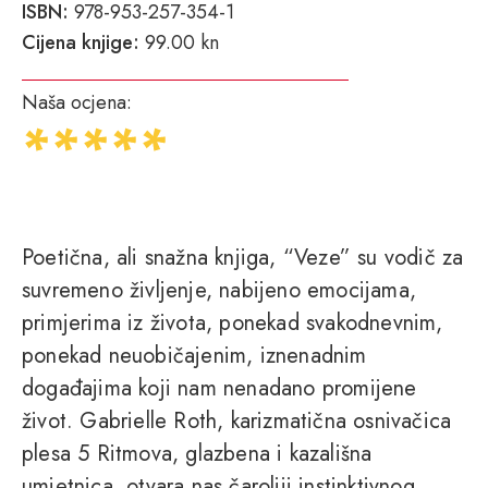
ISBN:
978-953-257-354-1
Cijena knjige:
99.00 kn
Naša ocjena:
Poetična, ali snažna knjiga, “Veze” su vodič za
suvremeno življenje, nabijeno emocijama,
primjerima iz života, ponekad svakodnevnim,
ponekad neuobičajenim, iznenadnim
događajima koji nam nenadano promijene
život. Gabrielle Roth, karizmatična osnivačica
plesa 5 Ritmova, glazbena i kazališna
umjetnica, otvara nas čaroliji instinktivnog,