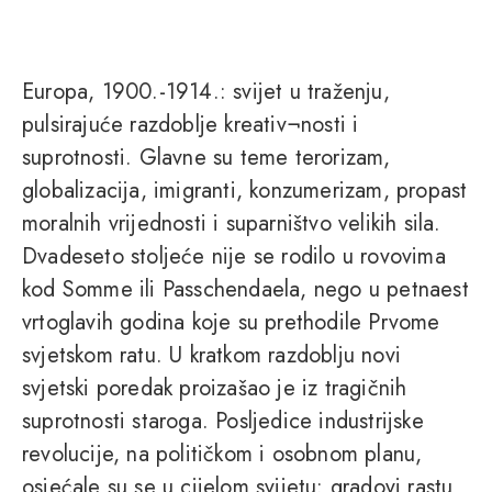
Europa, 1900.-1914.: svijet u traženju,
pulsirajuće razdoblje kreativ¬nosti i
suprotnosti. Glavne su teme terorizam,
globalizacija, imigranti, konzumerizam, propast
moralnih vrijednosti i suparništvo velikih sila.
Dvadeseto stoljeće nije se rodilo u rovovima
kod Somme ili Passchendaela, nego u petnaest
vrtoglavih godina koje su prethodile Prvome
svjetskom ratu. U kratkom razdoblju novi
svjetski poredak proizašao je iz tragičnih
suprotnosti staroga. Posljedice industrijske
revolucije, na političkom i osobnom planu,
osjećale su se u cijelom svijetu: gradovi rastu