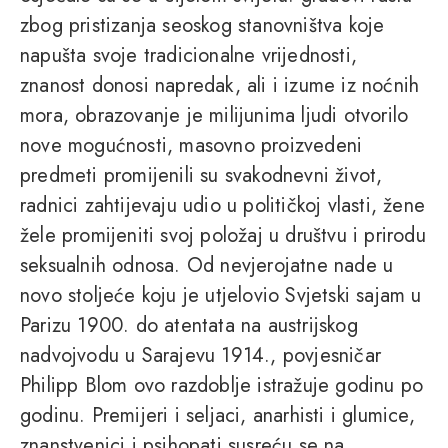
zbog pristizanja seoskog stanovništva koje
napušta svoje tradicionalne vrijednosti,
znanost donosi napredak, ali i izume iz noćnih
mora, obrazovanje je milijunima ljudi otvorilo
nove mogućnosti, masovno proizvedeni
predmeti promijenili su svakodnevni život,
radnici zahtijevaju udio u političkoj vlasti, žene
žele promijeniti svoj položaj u društvu i prirodu
seksualnih odnosa. Od nevjerojatne nade u
novo stoljeće koju je utjelovio Svjetski sajam u
Parizu 1900. do atentata na austrijskog
nadvojvodu u Sarajevu 1914., povjesničar
Philipp Blom ovo razdoblje istražuje godinu po
godinu. Premijeri i seljaci, anarhisti i glumice,
znanstvenici i psihopati susreću se na