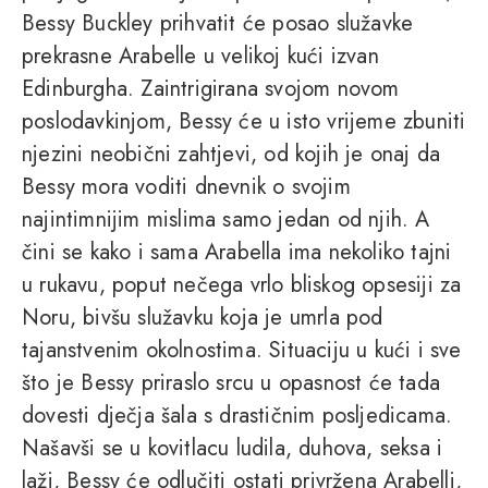
Bessy Buckley prihvatit će posao služavke
prekrasne Arabelle u velikoj kući izvan
Edinburgha. Zaintrigirana svojom novom
poslodavkinjom, Bessy će u isto vrijeme zbuniti
njezini neobični zahtjevi, od kojih je onaj da
Bessy mora voditi dnevnik o svojim
najintimnijim mislima samo jedan od njih. A
čini se kako i sama Arabella ima nekoliko tajni
u rukavu, poput nečega vrlo bliskog opsesiji za
Noru, bivšu služavku koja je umrla pod
tajanstvenim okolnostima. Situaciju u kući i sve
što je Bessy priraslo srcu u opasnost će tada
dovesti dječja šala s drastičnim posljedicama.
Našavši se u kovitlacu ludila, duhova, seksa i
laži, Bessy će odlučiti ostati privržena Arabelli,