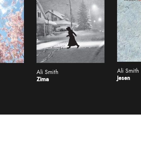
Ali Smith
Ali Smith
Jesen
Zima