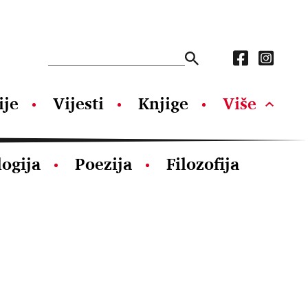
ije
Vijesti
Knjige
Više
logija
Poezija
Filozofija