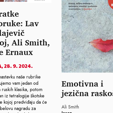
ratke
oruke: Lav
lajevič
oj, Ali Smith,
e Ernaux
 28. 9. 2024.
astavku naše rubrike
Emotivna i
ujemo vam jedan od
h ruskih klasika, potom
jezična rasko
n iz tetralogije škotske
ce kojoj predviđaju da će
Ali Smith
belovu nagradu za