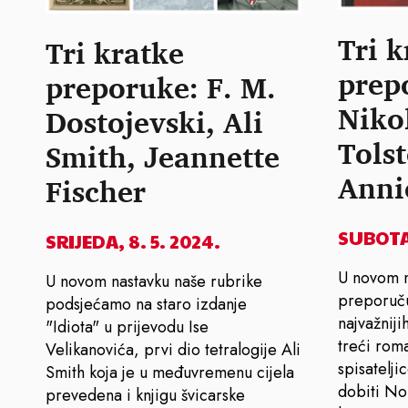
Tri k
Tri kratke
prep
preporuke: F. M.
Niko
Dostojevski, Ali
Tolst
Smith, Jeannette
Anni
Fischer
SUBOTA,
SRIJEDA, 8. 5. 2024.
U novom n
U novom nastavku naše rubrike
preporuč
podsjećamo na staro izdanje
najvažniji
"Idiota" u prijevodu Ise
treći roma
Velikanovića, prvi dio tetralogije Ali
spisatelji
Smith koja je u međuvremenu cijela
dobiti No
prevedena i knjigu švicarske