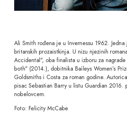
Ali Smith rođena je u Invernessu 1962. Jedna 
britanskih prozaistkinja. U nizu njezinih roman
Accidental", oba finalista u izboru za nagra
both" (2014.), dobitnika Baileys Women’s Prize
Goldsmiths i Costa za roman godine. Autorica j
pisac Sebastian Barry u listu Guardian 2016. 
nobelovcem.
Foto: Felicity McCabe