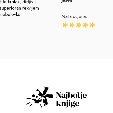
Jesen
 te kratak, dirljiv i
 superioran rekvijem
 nobelovke
Naša ocjena: