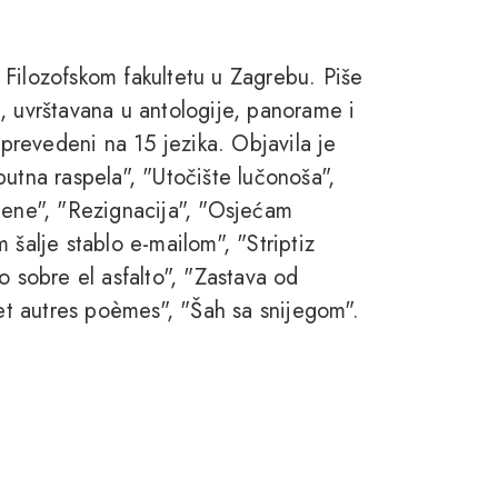
Filozofskom fakultetu u Zagrebu. Piše
, uvrštavana u antologije, panorame i
 prevedeni na 15 jezika. Objavila je
utna raspela", "Utočište lučonoša",
jene", "Rezignacija", "Osjećam
 šalje stablo e-mailom", "Striptiz
o sobre el asfalto", "Zastava od
 et autres poèmes", "Šah sa snijegom".