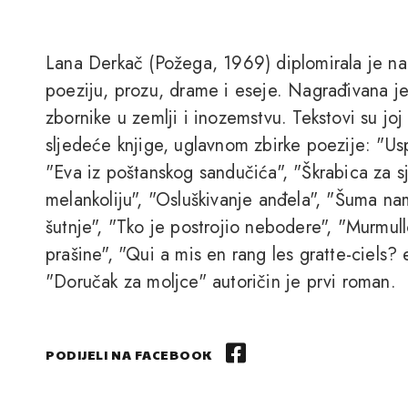
Lana Derkač (Požega, 1969) diplomirala je na 
poeziju, prozu, drame i eseje. Nagrađivana je
zbornike u zemlji i inozemstvu. Tekstovi su joj
sljedeće knjige, uglavnom zbirke poezije: "Usp
"Eva iz poštanskog sandučića", "Škrabica za s
melankoliju", "Osluškivanje anđela", "Šuma nam
šutnje", "Tko je postrojio nebodere", "Murmull
prašine", "Qui a mis en rang les gratte-ciels?
"Doručak za moljce" autoričin je prvi roman.
PODIJELI NA FACEBOOK