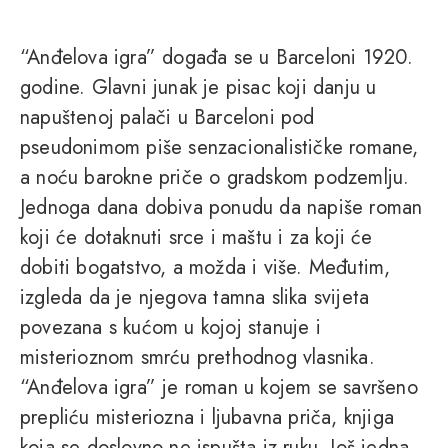
“Anđelova igra” događa se u Barceloni 1920.
godine. Glavni junak je pisac koji danju u
napuštenoj palači u Barceloni pod
pseudonimom piše senzacionalističke romane,
a noću barokne priče o gradskom podzemlju.
Jednoga dana dobiva ponudu da napiše roman
koji će dotaknuti srce i maštu i za koji će
dobiti bogatstvo, a možda i više. Međutim,
izgleda da je njegova tamna slika svijeta
povezana s kućom u kojoj stanuje i
misterioznom smrću prethodnog vlasnika.
“Anđelova igra” je roman u kojem se savršeno
prepliću misteriozna i ljubavna priča, knjiga
koja se doslovno ne ispušta iz ruku. Još jedna