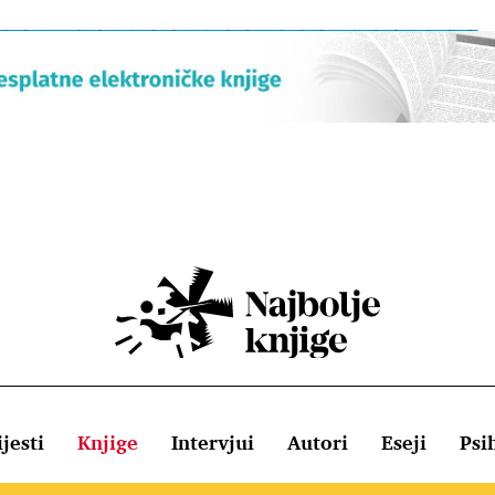
jesti
Knjige
Intervjui
Autori
Eseji
Psi
ištenja
Pravila o kolačićima
Pravila privatnosti
Impressum