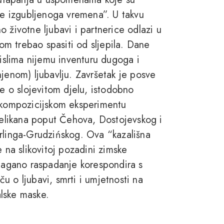
tke izgubljenoga vremena”. U takvu
 životne ljubavi i partnerice odlazi u
jom trebao spasiti od sljepila. Dane
mislima nijemu inventuru dugoga i
jenom) ljubavlju. Završetak je posve
je o slojevitom djelu, istodobno
m kompozicijskom eksperimentu
 velikana poput Čehova, Dostojevskog i
erlinga-Grudzińskog. Ova “kazališna
e na slikovitoj pozadini zimske
olagano raspadanje korespondira s
u o ljubavi, smrti i umjetnosti na
lske maske.