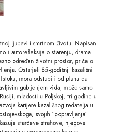
tnoj ljubavi i smrtnom životu. Napisan
o i autorefleksija o starenju, drama
jasno određen životni prostor, priča o
ljenja. Ostarjeli 85-godišnji kazališni
 Istoka, mora odstupiti od plana da
tavljivim gubljenjem vida, može samo
Rusiji, mladosti u Poljskoj, tri godine u
azvoja karijere kazališnog redatelja u
ostojevskoga, svojih “popravljanja”
kazuje starčeve strahove, njegova
, utapanja u uspomenama koje su