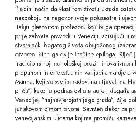
“jedini način da vlastitom životu ukrade osta
nespokoju na nagovor svoje polusestre i ujedno
Italiju glasovitom profesoru koji bi ga operaci
prije zahvata provodi u Veneciji ispisujući u 
stvaralački bogatog života obilježenog (zabran
otvoren: čine ga dvije inačice epiloga. Riječ 
tradicionalnoj monološkoj prozi i inovativno
prepunom intertekstualnih varijacija na djela
Manna, koji su svojim radovima utjecali na H
priča”, kako ju podnaslovljuje autor, događa s
Venecije, “najnevjerojatnijega grada”, čije p
junakovom zimom života. Savršen dekor za prič
venecijanskim ulicama kojima promiču karneva