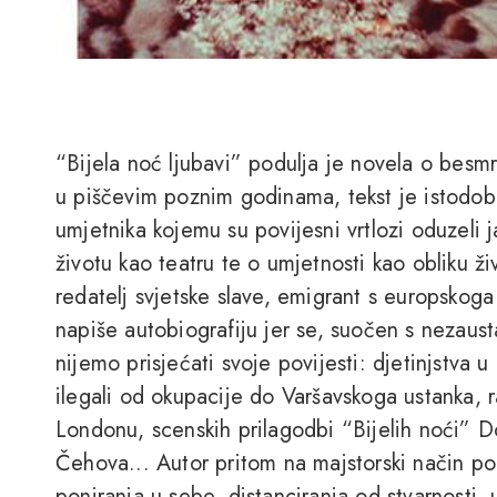
“Bijela noć ljubavi” podulja je novela o besmr
u piščevim poznim godinama, tekst je istodobn
umjetnika kojemu su povijesni vrtlozi oduzeli 
životu kao teatru te o umjetnosti kao obliku živ
redatelj svjetske slave, emigrant s europskoga
napiše autobiografiju jer se, suočen s nezaus
nijemo prisjećati svoje povijesti: djetinjstva u 
ilegali od okupacije do Varšavskoga ustanka, r
Londonu, scenskih prilagodbi “Bijelih noći” D
Čehova... Autor pritom na majstorski način po
poniranja u sebe, distanciranja od stvarnosti