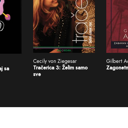
Cecily von Ziegesar
Gilbert A
Tračerica 3: Želim samo
Zagonetni 
j sa
sve