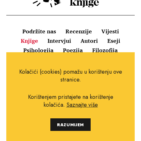
Podržite nas
Recenzije
Vijesti
Knjige
Intervjui
Autori
Eseji
Psihologija
Poezija
Filozofija
Uvjeti korištenja
Pravila o kolačićima
Kolačići (cookies) pomažu u korištenju ove
Pravila privatnosti
Impressum
Kontakt
stranice.
Korištenjem pristajete na korištenje
kolačića.
Saznajte više
Copyright © 2010.-2021. najboljeknjige.com.
RAZUMIJEM
Sva prava pridržana.