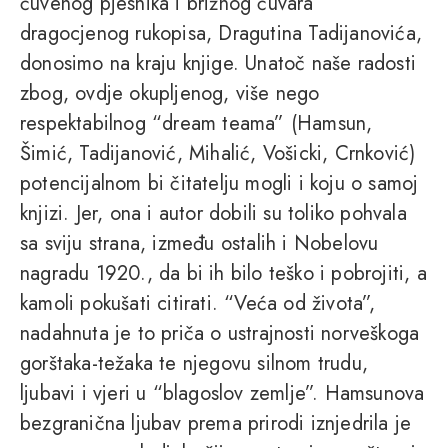
čuvenog pjesnika i brižnog čuvara
dragocjenog rukopisa, Dragutina Tadijanovića,
donosimo na kraju knjige. Unatoč naše radosti
zbog, ovdje okupljenog, više nego
respektabilnog “dream teama” (Hamsun,
Šimić, Tadijanović, Mihalić, Vošicki, Crnković)
potencijalnom bi čitatelju mogli i koju o samoj
knjizi. Jer, ona i autor dobili su toliko pohvala
sa sviju strana, između ostalih i Nobelovu
nagradu 1920., da bi ih bilo teško i pobrojiti, a
kamoli pokušati citirati. “Veća od života”,
nadahnuta je to priča o ustrajnosti norveškoga
gorštaka-težaka te njegovu silnom trudu,
ljubavi i vjeri u “blagoslov zemlje”. Hamsunova
bezgranična ljubav prema prirodi iznjedrila je