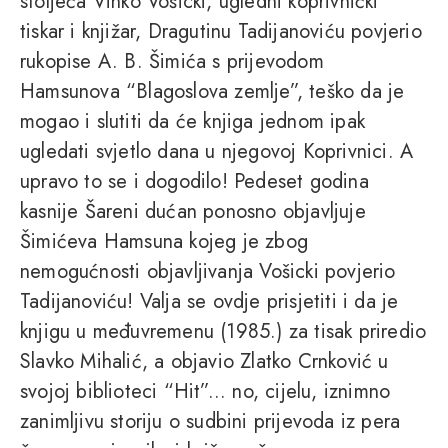
stoljeća Vinko Vošicki, ugledni koprivnički
tiskar i knjižar, Dragutinu Tadijanoviću povjerio
rukopise A. B. Šimića s prijevodom
Hamsunova “Blagoslova zemlje”, teško da je
mogao i slutiti da će knjiga jednom ipak
ugledati svjetlo dana u njegovoj Koprivnici. A
upravo to se i dogodilo! Pedeset godina
kasnije Šareni dućan ponosno objavljuje
Šimićeva Hamsuna kojeg je zbog
nemogućnosti objavljivanja Vošicki povjerio
Tadijanoviću! Valja se ovdje prisjetiti i da je
knjigu u međuvremenu (1985.) za tisak priredio
Slavko Mihalić, a objavio Zlatko Crnković u
svojoj biblioteci “Hit”... no, cijelu, iznimno
zanimljivu storiju o sudbini prijevoda iz pera