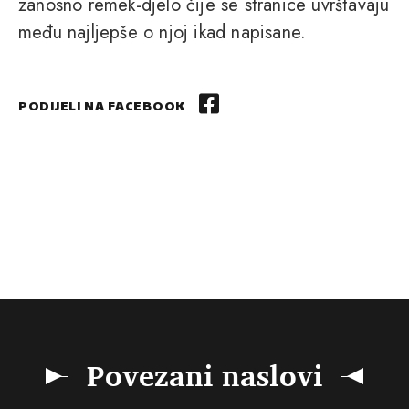
zanosno remek-djelo čije se stranice uvrštavaju
među najljepše o njoj ikad napisane.
PODIJELI NA FACEBOOK
Povezani naslovi