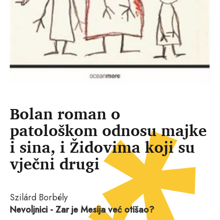
Bolan roman o
patološkom odnosu majke
i sina, i Židovima koji su
vječni drugi
Szilárd Borbély
Nevoljnici - Zar je Mesija već otišao?