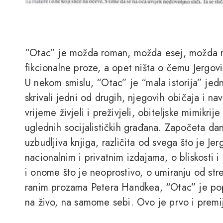
“Otac” je možda roman, možda esej, možda m
fikcionalne proze, a opet ništa o čemu Jergović 
U nekom smislu, “Otac” je “mala istorija” jedn
skrivali jedni od drugih, njegovih običaja i na
vrijeme živjeli i preživjeli, obiteljske mimikr
uglednih socijalističkih građana. Započeta da
uzbudljiva knjiga, različita od svega što je Je
nacionalnim i privatnim izdajama, o bliskosti i
i onome što je neoprostivo, o umiranju od str
ranim prozama Petera Handkea, “Otac” je popu
na živo, na samome sebi. Ovo je prvo i premij