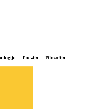
hologija
Poezija
Filozofija
Kontakt
e