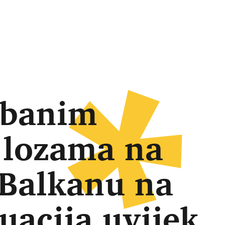
ebanim
 lozama na
Balkanu na
tuacija uvijek