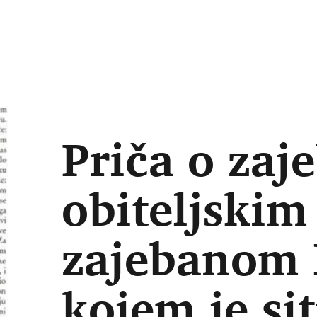
Priča o zaj
obiteljskim
zajebanom 
kojem je si