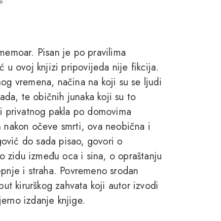
emoar. Pisan je po pravilima
u ovoj knjizi pripovijeda nije fikcija.
og vremena, načina na koji su se ljudi
vada, te običnih junaka koji su to
ije i privatnog pakla po domovima
n nakon očeve smrti, ova neobična i
rgović do sada pisao, govori o
 o zidu između oca i sina, o opraštanju
epnje i straha. Povremeno srodan
t kirurškog zahvata koji autor izvodi
erno izdanje knjige.