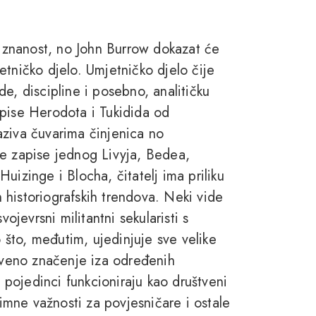
a znanost, no John Burrow dokazat će
etničko djelo. Umjetničko djelo čije
e, discipline i posebno, analitičku
apise Herodota i Tukidida od
aziva čuvarima činjenica no
ne zapise jednog Livyja, Bedea,
uizinge i Blocha, čitatelj ima priliku
ih historiografskih trendova. Neki vide
ojevrsni militantni sekularisti s
što, međutim, ujedinjuje sve velike
riveno značenje iza određenih
pojedinci funkcioniraju kao društveni
nimne važnosti za povjesničare i ostale