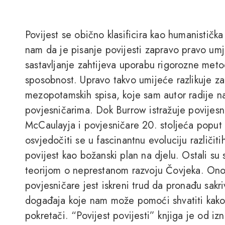
Povijest se obično klasificira kao humanističk
nam da je pisanje povijesti zapravo pravo umj
sastavljanje zahtijeva uporabu rigorozne metod
sposobnost. Upravo takvo umijeće razlikuje z
mezopotamskih spisa, koje sam autor radije n
povjesničarima. Dok Burrow istražuje povijes
McCaulayja i povjesničare 20. stoljeća poput H
osvjedočiti se u fascinantnu evoluciju različit
povijest kao božanski plan na djelu. Ostali su sv
teorijom o neprestanom razvoju Čovjeka. Ono 
povjesničare jest iskreni trud da pronađu sak
događaja koje nam može pomoći shvatiti kako 
pokretači. “Povijest povijesti” knjiga je od iz