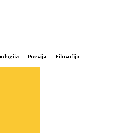
hologija
Poezija
Filozofija
Kontakt
e