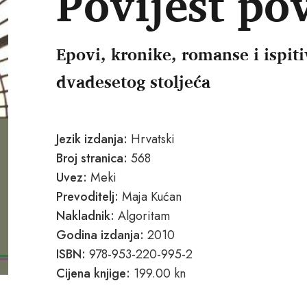
Povijest pov
Epovi, kronike, romanse i ispit
dvadesetog stoljeća
Jezik izdanja:
Hrvatski
Broj stranica:
568
Uvez:
Meki
Prevoditelj:
Maja Kućan
Nakladnik:
Algoritam
Godina izdanja:
2010
ISBN:
978-953-220-995-2
Cijena knjige:
199.00 kn