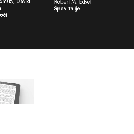
msky, David
Robert M. Edsel
n
Spas Italije
oći