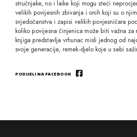
stručnjake, no i laike koji mogu steći neprocj
velikih povijesnih zbivanja i onih koji su o nji
svjedočanstva i zapisi velikih povjesničara pod
koliko povijesna činjenica može biti važna za 
knjiga predstavlja vrhunac misli jednog od najc
svoje generacije, remek-djelo koje u sebi sa
PODIJELI NA FACEBOOK