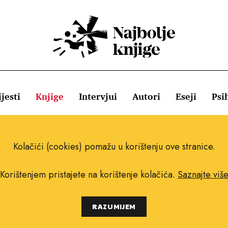
jesti
Knjige
Intervjui
Autori
Eseji
Psi
ištenja
Pravila o kolačićima
Pravila privatnosti
Impressum
Kolačići (cookies) pomažu u korištenju ove stranice.
Korištenjem pristajete na korištenje kolačića.
Saznajte viš
Copyright © 2010.-2021. najboljeknjige.com.
RAZUMIJEM
Sva prava pridržana.