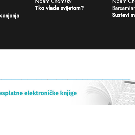
Noam Chomsky
Noam Cho
Tko vlada svijetom?
Barsamia
Sustavi m
sanjanja