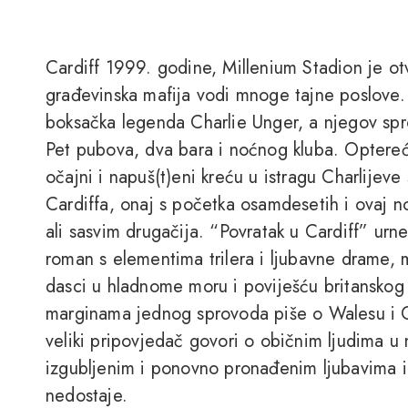
Cardiff 1999. godine, Millenium Stadion je ot
građevinska mafija vodi mnoge tajne poslove.
boksačka legenda Charlie Unger, a njegov spr
Pet pubova, dva bara i noćnog kluba. Optereć
očajni i napuš(t)eni kreću u istragu Charlijeve
Cardiffa, onaj s početka osamdesetih i ovaj no
ali sasvim drugačija. “Povratak u Cardiff” ur
roman s elementima trilera i ljubavne drame, 
dasci u hladnome moru i poviješću britanskog 
marginama jednog sprovoda piše o Walesu i Ca
veliki pripovjedač govori o običnim ljudima u
izgubljenim i ponovno pronađenim ljubavima 
nedostaje.