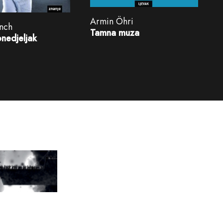
Armin Öhri
ench
Tamna muza
nedjeljak