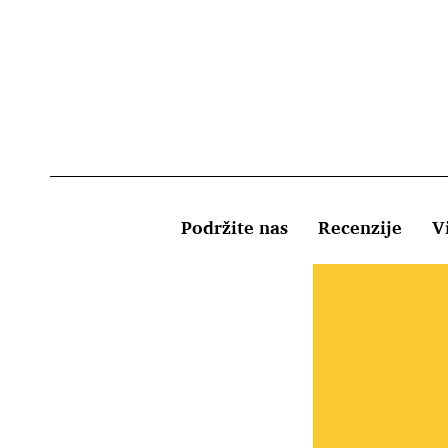
Podržite nas
Recenzije
Vi
Uvjeti kor