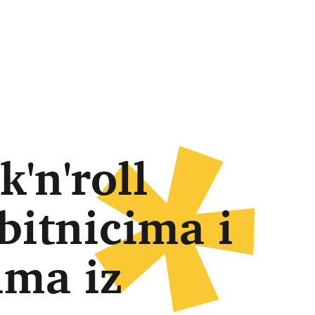
k'n'roll
bitnicima i
ima iz