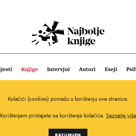
jesti
Knjige
Intervjui
Autori
Eseji
Psi
ištenja
Pravila o kolačićima
Pravila privatnosti
Impressum
Kolačići (cookies) pomažu u korištenju ove stranice.
Korištenjem pristajete na korištenje kolačića.
Saznajte viš
Copyright © 2010.-2021. najboljeknjige.com.
RAZUMIJEM