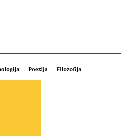
hologija
Poezija
Filozofija
Kontakt
e