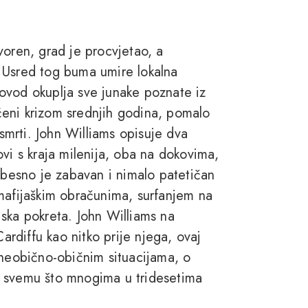
voren, grad je procvjetao, a
 Usred tog buma umire lokalna
ovod okuplja sve junake poznate iz
eni krizom srednjih godina, pomalo
 smrti. John Williams opisuje dva
vi s kraja milenija, oba na dokovima,
nebesno je zabavan i nimalo patetičan
mafijaškim obračunima, surfanjem na
ska pokreta. John Williams na
rdiffu kao nitko prije njega, ovaj
 neobično-običnim situacijama, o
i svemu što mnogima u tridesetima