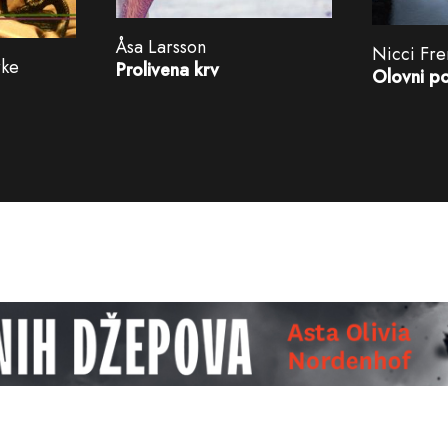
Åsa Larsson
Nicci Fr
rke
Prolivena krv
Olovni po