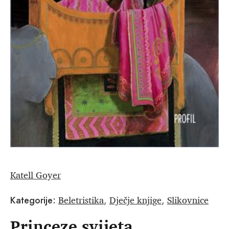
Katell Goyer
Beletristika
Dječje knjige
Slikovnice
Kategorije:
,
,
Princeze svijeta