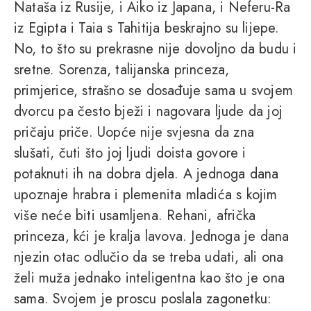
Nataša iz Rusije, i Aiko iz Japana, i Neferu-Ra
iz Egipta i Taia s Tahitija beskrajno su lijepe.
No, to što su prekrasne nije dovoljno da budu i
sretne. Sorenza, talijanska princeza,
primjerice, strašno se dosađuje sama u svojem
dvorcu pa često bježi i nagovara ljude da joj
pričaju priče. Uopće nije svjesna da zna
slušati, čuti što joj ljudi doista govore i
potaknuti ih na dobra djela. A jednoga dana
upoznaje hrabra i plemenita mladića s kojim
više neće biti usamljena. Rehani, afrička
princeza, kći je kralja lavova. Jednoga je dana
njezin otac odlučio da se treba udati, ali ona
želi muža jednako inteligentna kao što je ona
sama. Svojem je proscu poslala zagonetku: