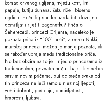
komad drvenog ugljena, svježu kost, list
papaje, kutiju duhana, šaku riže i bisernu
ogrlicu. Hoće li princ leoparda biti dovoljno
domišljat i riješiti zagonetku? Priča o
Šeherezadi, princezi Orijenta, nadaleko je
poznata priča iz “1001 noći”, a ona o Nukki,
inuitskoj princezi, možda je manje poznata, ali
se također ubraja među tradicionalne priče.
No bez obzira na to je li riječ o princezama iz
tradicionalnih, poznatih priča i bajki ili o nekim
sasvim novim pričama, put do sreće svake od
tih princeza ne leži samo u njezinoj ljepoti,
već i dobroti, poštenju, domišljatosti,
hrabrosti, ljubavi.