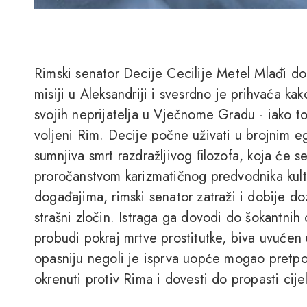
Rimski senator Decije Cecilije Metel Mlađi dobi
misiji u Aleksandriji i svesrdno je prihvaća ka
svojih neprijatelja u Vječnome Gradu - iako t
voljeni Rim. Decije počne uživati u brojnim e
sumnjiva smrt razdražljivog ﬁlozofa, koja će s
proročanstvom karizmatičnog predvodnika kulta
događajima, rimski senator zatraži i dobije doz
strašni zločin. Istraga ga dovodi do šokantnih 
probudi pokraj mrtve prostitutke, biva uvućen
opasniju negoli je isprva uopće mogao pretpos
okrenuti protiv Rima i dovesti do propasti cije