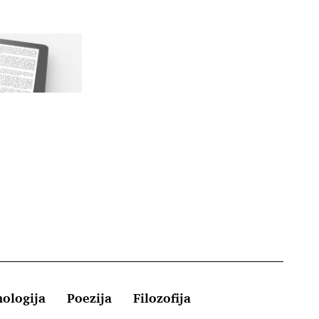
hologija
Poezija
Filozofija