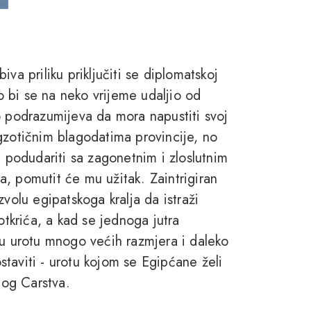
va priliku priključiti se diplomatskoj
ko bi se na neko vrijeme udaljio od
o podrazumijeva da mora napustiti svoj
gzotičnim blagodatima provincije, no
e podudariti sa zagonetnim i zloslutnim
, pomutit će mu užitak. Zaintrigiran
volu egipatskoga kralja da istraži
otkrića, a kad se jednoga jutra
 u urotu mnogo većih razmjera i daleko
taviti - urotu kojom se Egipćane želi
log Carstva.