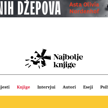
jesti
Knjige
Intervjui
Autori
Eseji
Psi
ištenja
Pravila o kolačićima
Pravila privatnosti
Impressum