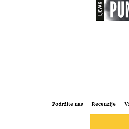
Podržite nas
Recenzije
Vi
Uvjeti kor