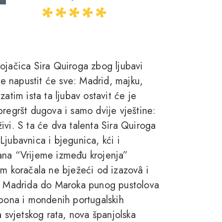
ojačica Sira Quiroga zbog ljubavi
 napustit će sve: Madrid, majku,
atim ista ta ljubav ostavit će je
pregršt dugova i samo dvije vještine:
ivi. S ta će dva talenta Sira Quiroga
 Ljubavnica i bjegunica, kći i
omana “Vrijeme između krojenja”
om koračala ne bježeći od izazovâ i
og Madrida do Maroka punog pustolova
abona i mondenih portugalskih
a svjetskog rata, nova španjolska