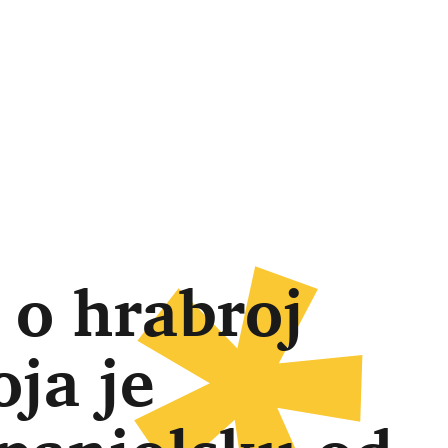
 o hrabroj
oja je