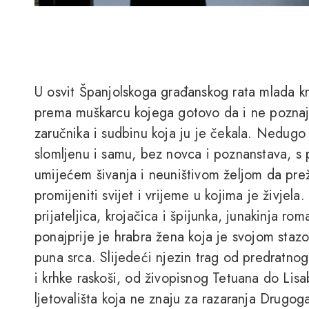
U osvit Španjolskoga građanskog rata mlada kr
prema muškarcu kojega gotovo da i ne poznaje
zaručnika i sudbinu koja ju je čekala. Nedugo z
slomljenu i samu, bez novca i poznanstava, s 
umijećem šivanja i neuništivom željom da prež
promijeniti svijet i vrijeme u kojima je živjela.
prijateljica, krojačica i špijunka, junakinja r
ponajprije je hrabra žena koja je svojom staz
puna srca. Slijedeći njezin trag od predratn
i krhke raskoši, od živopisnog Tetuana do Lis
ljetovališta koja ne znaju za razaranja Drugog