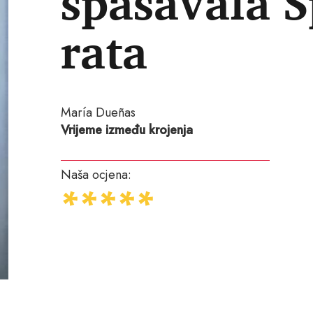
spašavala 
rata
María Dueñas
Vrijeme između krojenja
Naša ocjena: