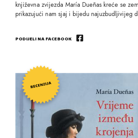
književna zvijezda María Dueñas kreće se zem
prikazujući nam sjaj i bijedu najuzbudljivijeg d
PODIJELI NA FACEBOOK