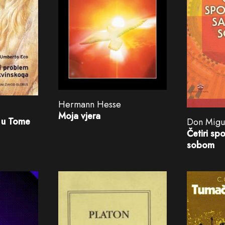
Hermann Hesse
Moja vjera
m u Tome
Don Migu
Četiri s
sobom