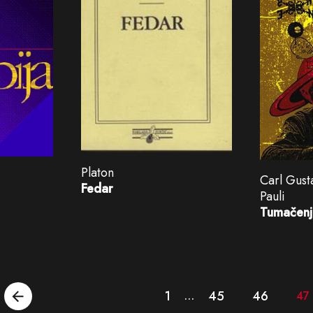
Platon
Carl Gust
Fedar
Pauli
Tumačenje
1
45
46
…
47