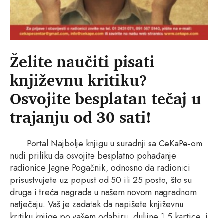
Želite naučiti pisati
književnu kritiku?
Osvojite besplatan tečaj u
trajanju od 30 sati!
Portal Najbolje knjigu u suradnji sa CeKaPe-om
nudi priliku da osvojite besplatno pohađanje
radionice Jagne Pogačnik, odnosno da radionici
prisustvujete uz popust od 50 ili 25 posto, što su
druga i treća nagrada u našem novom nagradnom
natječaju. Vaš je zadatak da napišete književnu
kritiku knjige po vašem odabiru, duljine 1,5 kartice, i