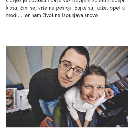
Čovjek je čovjeku i dalje vuk u svijetu kojem srednja
klasa, čini se, više ne postoji. Bajke su, kaže, opet u
modi... jer nam život ne ispunjava snove