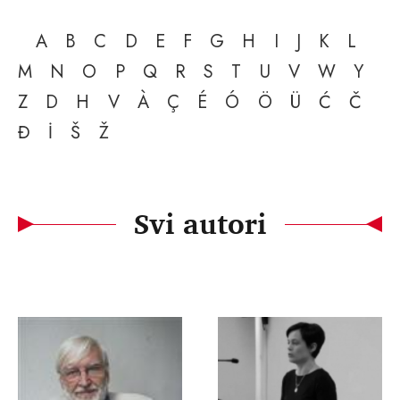
A
B
C
D
E
F
G
H
I
J
K
L
M
N
O
P
Q
R
S
T
U
V
W
Y
Z
D
H
V
À
Ç
É
Ó
Ö
Ü
Ć
Č
Đ
İ
Š
Ž
Svi autori