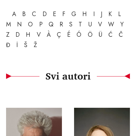
A
B
C
D
E
F
G
H
I
J
K
L
M
N
O
P
Q
R
S
T
U
V
W
Y
Z
D
H
V
À
Ç
É
Ó
Ö
Ü
Ć
Č
Đ
İ
Š
Ž
Svi autori