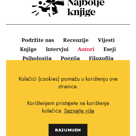
Podržite nas
Recenzije
Vijesti
Knjige
Intervjui
Autori
Eseji
Psihologija
Poezija
Filozofija
Uvjeti korištenja
Pravila o kolačićima
Kolačići (cookies) pomažu u korištenju ove
Pravila privatnosti
Impressum
Kontakt
stranice.
Korištenjem pristajete na korištenje
kolačića.
Saznajte više
Copyright © 2010.-2021. najboljeknjige.com.
RAZUMIJEM
Sva prava pridržana.