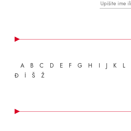
A
B
C
D
E
F
G
H
I
J
K
L
Đ
İ
Š
Ž