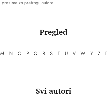
Pregled
M
N
O
P
Q
R
S
T
U
V
W
Y
Z
Svi autori