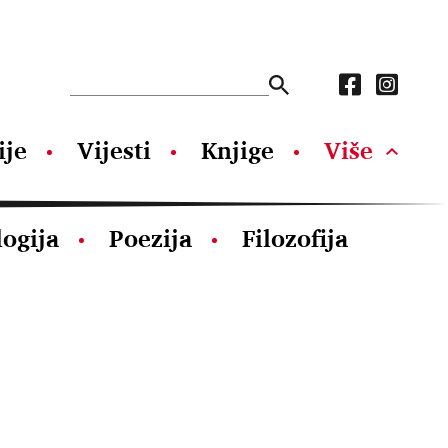
ije
Vijesti
Knjige
Više
logija
Poezija
Filozofija