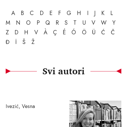
A
B
C
D
E
F
G
H
I
J
K
L
M
N
O
P
Q
R
S
T
U
V
W
Y
Z
D
H
V
À
Ç
É
Ó
Ö
Ü
Ć
Č
Đ
İ
Š
Ž
Svi autori
Ivezić, Vesna