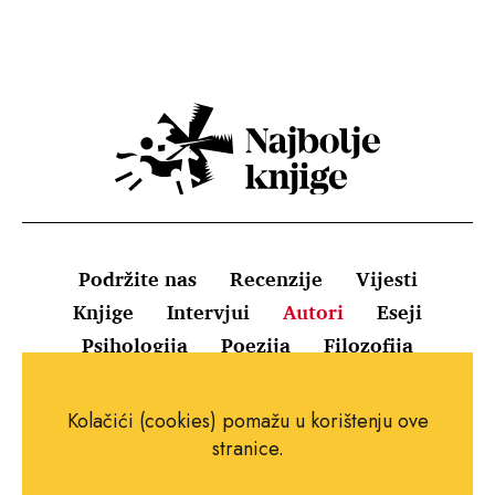
Podržite nas
Recenzije
Vijesti
Knjige
Intervjui
Autori
Eseji
Psihologija
Poezija
Filozofija
Uvjeti korištenja
Pravila o kolačićima
Kolačići (cookies) pomažu u korištenju ove
Pravila privatnosti
Impressum
Kontakt
stranice.