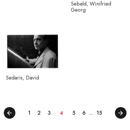
Sebald, Winifried
Georg
Sedaris, David
1
2
3
5
6
15
4
…