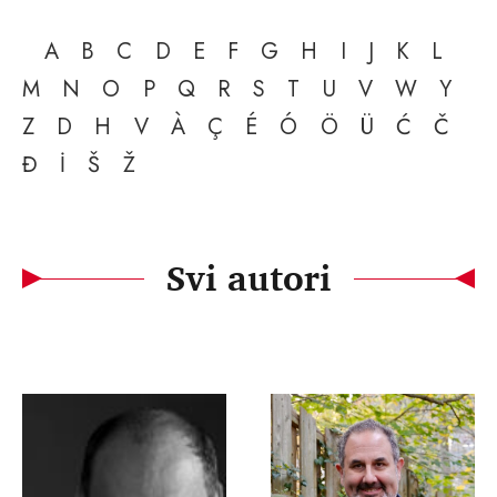
A
B
C
D
E
F
G
H
I
J
K
L
M
N
O
P
Q
R
S
T
U
V
W
Y
Z
D
H
V
À
Ç
É
Ó
Ö
Ü
Ć
Č
Đ
İ
Š
Ž
Svi autori