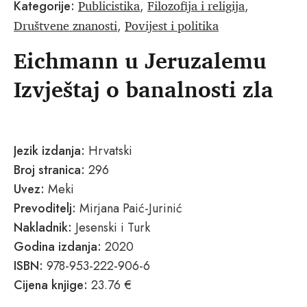
Publicistika
Filozofija i religija
Kategorije:
,
,
Društvene znanosti
Povijest i politika
,
Eichmann u Jeruzalemu
Izvještaj o banalnosti zla
Jezik izdanja:
Hrvatski
Broj stranica:
296
Uvez:
Meki
Prevoditelj:
Mirjana Paić-Jurinić
Nakladnik:
Jesenski i Turk
Godina izdanja:
2020
ISBN:
978-953-222-906-6
Cijena knjige:
23.76 €