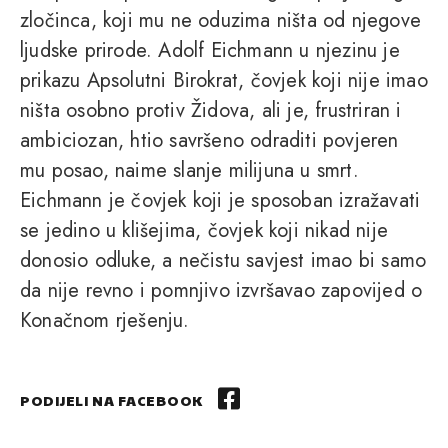
zločinca, koji mu ne oduzima ništa od njegove
ljudske prirode. Adolf Eichmann u njezinu je
prikazu Apsolutni Birokrat, čovjek koji nije imao
ništa osobno protiv Židova, ali je, frustriran i
ambiciozan, htio savršeno odraditi povjeren
mu posao, naime slanje milijuna u smrt.
Eichmann je čovjek koji je sposoban izražavati
se jedino u klišejima, čovjek koji nikad nije
donosio odluke, a nečistu savjest imao bi samo
da nije revno i pomnjivo izvršavao zapovijed o
Konačnom rješenju.
PODIJELI NA FACEBOOK