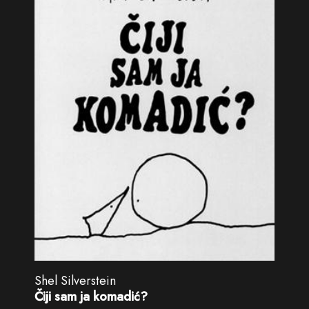
Shel Silverstein
Čiji sam ja komadić?